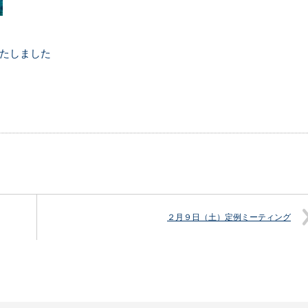
たしました
２月９日（土）定例ミーティング