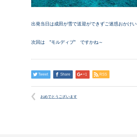
出発当日は成田が雪で送迎ができずご迷惑おかけい
次回は ”モルディブ” ですかね～
Tweet
Share
+1
RSS
おめでとうございます