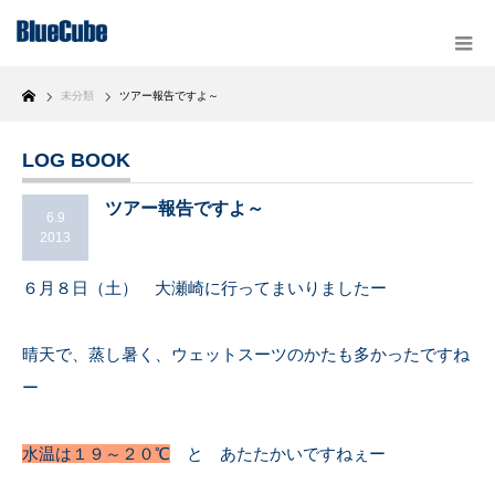
Home
未分類
ツアー報告ですよ～
LOG BOOK
ツアー報告ですよ～
6.9
2013
６月８日（土） 大瀬崎に行ってまいりましたー
晴天で、蒸し暑く、ウェットスーツのかたも多かったですね
ー
水温は１９～２０℃
と あたたかいですねぇー